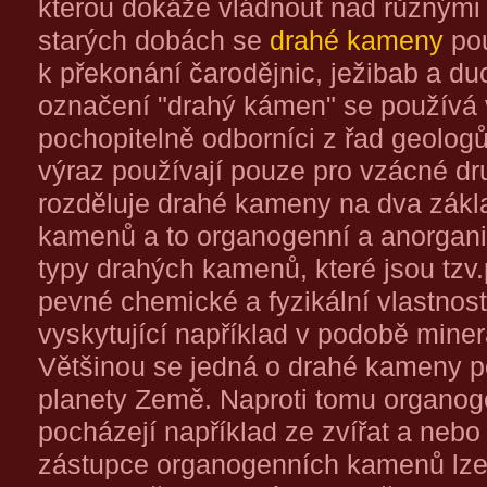
kterou dokáže vládnout nad různými 
starých dobách se
drahé kameny
pou
k překonání čarodějnic, ježibab a d
označení "drahý kámen" se používá 
pochopitelně odborníci z řad geolog
výraz používají pouze pro vzácné d
rozděluje drahé kameny na dva zákl
kamenů a to organogenní a anorgani
typy drahých kamenů, které jsou tzv
pevné chemické a fyzikální vlastnosti
vyskytující například v podobě miner
Většinou se jedná o drahé kameny po
planety Země. Naproti tomu organo
pocházejí například ze zvířat a nebo
zástupce organogenních kamenů lze