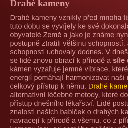
Drahé kameny
Drahé kameny vznikly před mnoha tis
tuto dobu se vyvíjely ke své dokonalos
obyvatelé Země a jako je známe nyní
postupně ztratili většinu schopností,
schopnosti uchovaly dodnes. V dne
se lidé znovu obrací k přírodě a
síle
kámen vyzařuje jemné vibrace, které 
energií pomáhají harmonizovat naši my
celkový přístup k němu.
Drahé kame
alternativní léčebné metody, které do
přístup dnešního lékařství. Lidé pos
znalosti našich babiček o drahých 
navracejí k přírodě a všemu, co z př