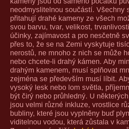
kameny jsou od samého počátku pův
neodmyslitelnou součástí. Všechny sk
přitahují drahé kameny ze všech mo
svou barvu, tvar, velikost, trvanlivost
účinky, zajímavost a pro nesčetně svý
přes to, že se na Zemi vyskytuje tisí
nerostů, ne mnoho z nich se může 
nebo chcete-li drahý kámen. Aby min
drahým kamenem, musí splňovat mn
zejména se především musí líbit. Aby
vysoký lesk nebo lom světla, příjemn
být čirý nebo průhledný. U některýc
jsou velmi různé inkluze, vrostlice r
bubliny, které jsou vyplněny buď p
viditelnou vodou, která zůstala v kam