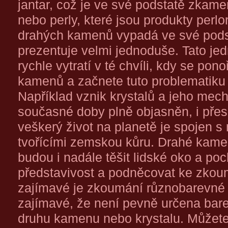
jantar, což je ve své podstatě zkame
nebo perly, které jsou produkty perl
drahých kamenů vypadá ve své podsta
prezentuje velmi jednoduše. Tato je
rychle vytratí v té chvíli, kdy se pon
kamenů a začnete tuto problematiku 
Například vznik krystalů a jeho mec
současné doby plně objasněn, i přes 
veškerý život na planetě je spojen s
tvořícími zemskou kůru. Drahé kamen
budou i nadále těšit lidské oko a po
představivost a podněcovat ke zkou
zajímavé je zkoumání různobarevné 
zajímavé, že není pevně určena bare
druhu kamenu nebo krystalu. Můžete