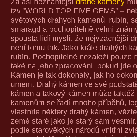
Za asi neznámější
drahé kameny
mů
tzv."WORLD TOP FIVE GEMS" – nebo
světových drahých kamenů: rubín, safí
smaragd a pochopitelně velmi známý 
spousta lidí myslí, že nejvzácnější 
není tomu tak. Jako krále drahých 
rubín. Pochopitelně nezáleží pouze 
také na jeho zpracování, pokud jde
Kámen je tak dokonalý, jak ho doko
umem. Drahý kámen ve své podstatě
kámen a takový kámen může taktéž kd
kamenům se řadí mnoho příběhů, le
vlastníte některý drahý kámen, vězte,
země staré jako je starý sám vesmí
podle starověkých národů vnitřní zvl